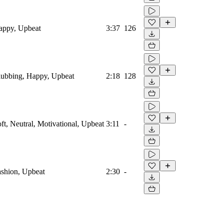
Happy, Upbeat
3:37
126
Clubbing, Happy, Upbeat
2:18
128
oft, Neutral, Motivational, Upbeat
3:11
-
Fashion, Upbeat
2:30
-