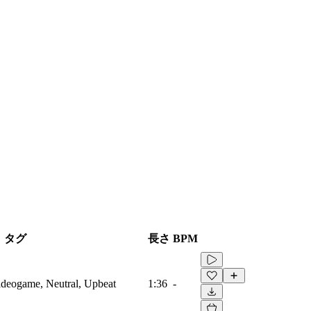
タグ
長さ
BPM
Videogame, Neutral, Upbeat
1:36
-