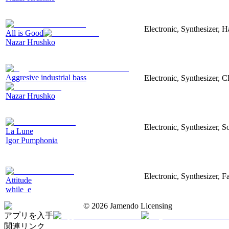
Electronic, Synthesizer, 
All is Good
Nazar Hrushko
Aggresive industrial bass
Electronic, Synthesizer, 
Nazar Hrushko
Electronic, Synthesizer, S
La Lune
Igor Pumphonia
Electronic, Synthesizer, 
Attitude
while_e
©
2026
Jamendo Licensing
アプリを入手
関連リンク