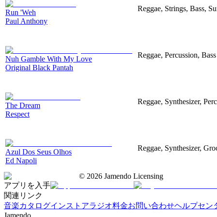
Reggae, Strings, Bass, 
Run 'Weh
Paul Anthony
Reggae, Percussion, Bass
Nuh Gamble With My Love
Original Black Pantah
Reggae, Synthesizer, Percu
The Dream
Respect
Reggae, Synthesizer, Gr
Azul Dos Seus Olhos
Ed Napoli
©
2026
Jamendo Licensing
アプリを入手
関連リンク
音楽カタログ
インストアラジオ
料金
お問い合わせ
ヘルプセン
Jamendo