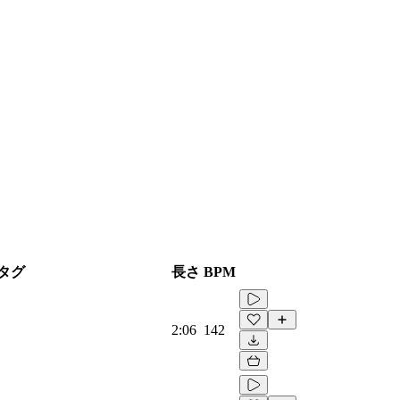
タグ
長さ
BPM
2:06
142