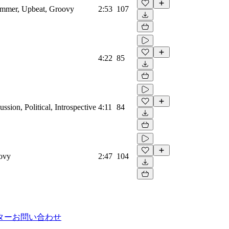
Summer, Upbeat, Groovy
2:53
107
4:22
85
ssion, Political, Introspective
4:11
84
oovy
2:47
104
ター
お問い合わせ