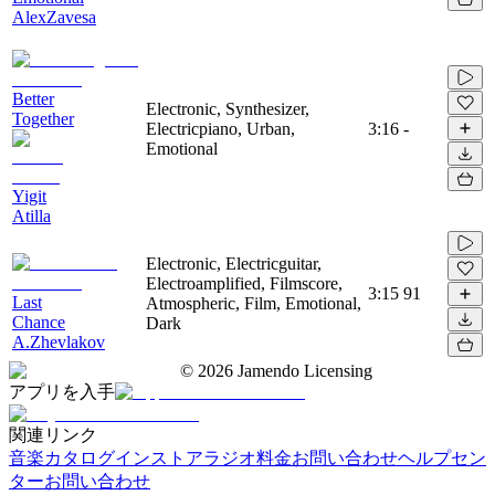
AlexZavesa
Better
Electronic, Synthesizer,
Together
Electricpiano, Urban,
3:16
-
Emotional
Yigit
Atilla
Electronic, Electricguitar,
Electroamplified, Filmscore,
3:15
91
Last
Atmospheric, Film, Emotional,
Chance
Dark
A.Zhevlakov
©
2026
Jamendo Licensing
アプリを入手
関連リンク
音楽カタログ
インストアラジオ
料金
お問い合わせ
ヘルプセン
ター
お問い合わせ