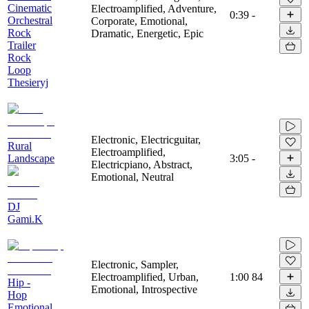
Cinematic
Electroamplified, Adventure,
0:39
-
Orchestral
Corporate, Emotional,
Rock
Dramatic, Energetic, Epic
Trailer
Rock
Loop
Thesieryj
Electronic, Electricguitar,
Rural
Electroamplified,
Landscape
3:05
-
Electricpiano, Abstract,
Emotional, Neutral
DJ
Gami.K
Electronic, Sampler,
Electroamplified, Urban,
1:00
84
Hip -
Emotional, Introspective
Hop
Emotional