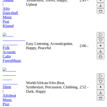
Synthesizer, Travel, Happy,
2:43
-
|
Upbeat
Afro
Dancehall
Music
Praz
Khanal
Easy Listening, Acousticguitar,
2:06
-
Folk
Happy, Peaceful
Acoustic
Calm
ForestMusic
World/African/Afro-Beat,
Slime
Synthesizer, Percussion, Clubbing,
2:52
-
|
Dark, Happy
Afrobeat
Music
Praz