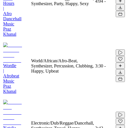
4:04
-
Hours
Synthesizer, Party, Happy, Sexy
|
Afro
Dancehall
Music
Praz
Khanal
World/African/Afro-Beat,
Wordle
Synthesizer, Percussion, Clubbing,
3:30
-
|
Happy, Upbeat
Afrobeat
Music
Praz
Khanal
Electronic/Dub/Reggae/Dancehall,
Natalia