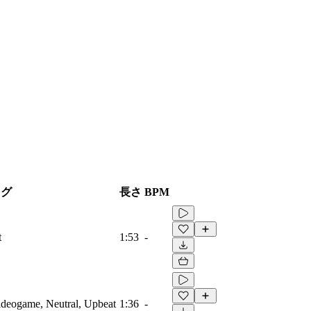
タグ
長さ
BPM
t
1:53
-
Videogame, Neutral, Upbeat
1:36
-