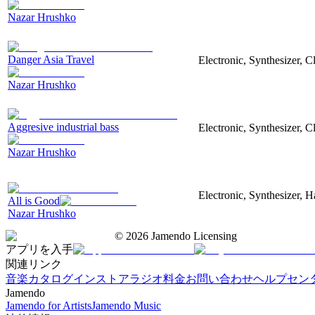
Nazar Hrushko
Danger Asia Travel
Electronic, Synthesizer, C
Nazar Hrushko
Aggresive industrial bass
Electronic, Synthesizer, 
Nazar Hrushko
Electronic, Synthesizer, 
All is Good
Nazar Hrushko
©
2026
Jamendo Licensing
アプリを入手
関連リンク
音楽カタログ
インストアラジオ
料金
お問い合わせ
ヘルプセン
Jamendo
Jamendo for Artists
Jamendo Music