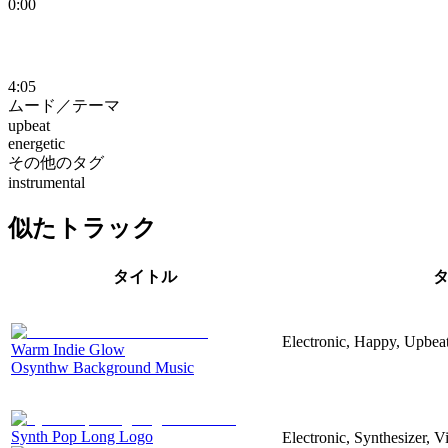
0:00
4:05
ムード／テーマ
upbeat
energetic
その他のタグ
instrumental
似たトラック
タイトル
Electronic, Happy, Upbea
Warm Indie Glow
Osynthw Background Music
Synth Pop Long Logo
Electronic, Synthesizer, 