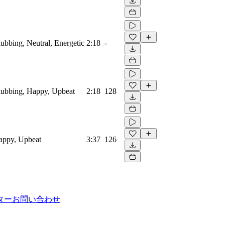
lubbing, Neutral, Energetic
2:18
-
Clubbing, Happy, Upbeat
2:18
128
Happy, Upbeat
3:37
126
ター
お問い合わせ