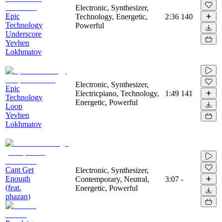
Electronic, Synthesizer,
Epic
Technology, Energetic,
2:36
140
Technology
Powerful
Underscore
Yevhen
Lokhmatov
Electronic, Synthesizer,
Epic
Electricpiano, Technology,
1:49
141
Technology
Energetic, Powerful
Loop
Yevhen
Lokhmatov
Cant Get
Electronic, Synthesizer,
Enough
Contemporary, Neutral,
3:07
-
(feat.
Energetic, Powerful
phazan)