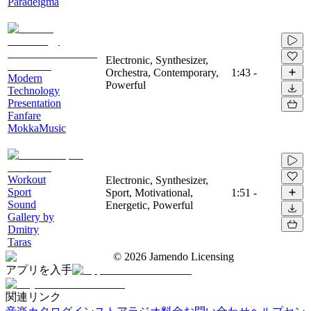
Paradeigma
Electronic, Synthesizer,
Orchestra, Contemporary,
1:43
-
Modern
Powerful
Technology
Presentation
Fanfare
MokkaMusic
Workout
Electronic, Synthesizer,
Sport
Sport, Motivational,
1:51
-
Sound
Energetic, Powerful
Gallery by
Dmitry
Taras
©
2026
Jamendo Licensing
アプリを入手
関連リンク