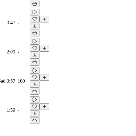
3:47
-
2:09
-
Sad
3:57
100
1:59
-