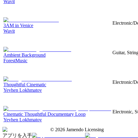
Wavit
Electronic/D
3AM in Venice
Wavit
Guitar, Strin
Ambient Background
ForestMusic
Electronic/D
Thoughtful Cinematic
Yevhen Lokhmatov
Electronic, 
Cinematic Thoughtful Documentary Loop
Yevhen Lokhmatov
©
2026
Jamendo Licensing
アプリを入手