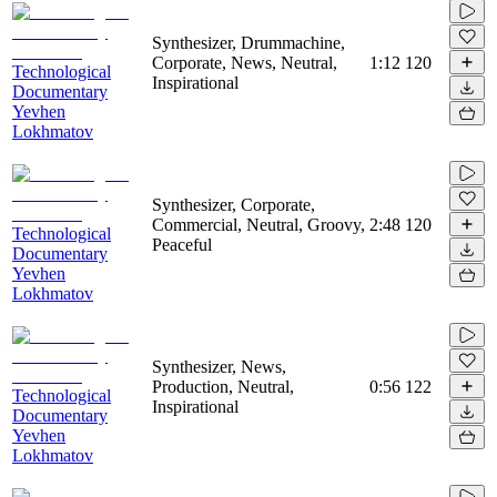
Synthesizer, Drummachine,
Corporate, News, Neutral,
1:12
120
Technological
Inspirational
Documentary
Yevhen
Lokhmatov
Synthesizer, Corporate,
Commercial, Neutral, Groovy,
2:48
120
Technological
Peaceful
Documentary
Yevhen
Lokhmatov
Synthesizer, News,
Production, Neutral,
0:56
122
Technological
Inspirational
Documentary
Yevhen
Lokhmatov