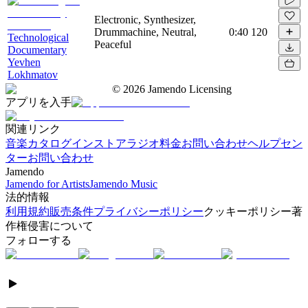
Electronic, Synthesizer,
Drummachine, Neutral,
0:40
120
Technological
Peaceful
Documentary
Yevhen
Lokhmatov
©
2026
Jamendo Licensing
アプリを入手
関連リンク
音楽カタログ
インストアラジオ
料金
お問い合わせ
ヘルプセン
ター
お問い合わせ
Jamendo
Jamendo for Artists
Jamendo Music
法的情報
利用規約
販売条件
プライバシーポリシー
クッキーポリシー
著
作権侵害について
フォローする