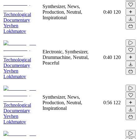
Synthesizer, News,
Production, Neutral,
0:40
120
Technological
Inspirational
Documentary
Yevhen
Lokhmatov
Electronic, Synthesizer,
Drummachine, Neutral,
0:40
120
Technological
Peaceful
Documentary
Yevhen
Lokhmatov
Synthesizer, News,
Production, Neutral,
0:56
122
Technological
Inspirational
Documentary
Yevhen
Lokhmatov