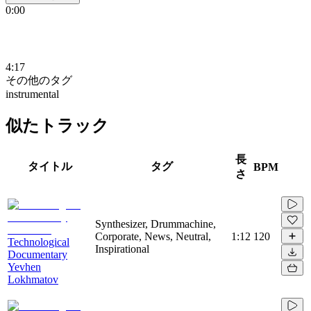
0:00
4:17
その他のタグ
instrumental
似たトラック
長
タイトル
タグ
BPM
さ
Synthesizer, Drummachine,
Corporate, News, Neutral,
1:12
120
Technological
Inspirational
Documentary
Yevhen
Lokhmatov