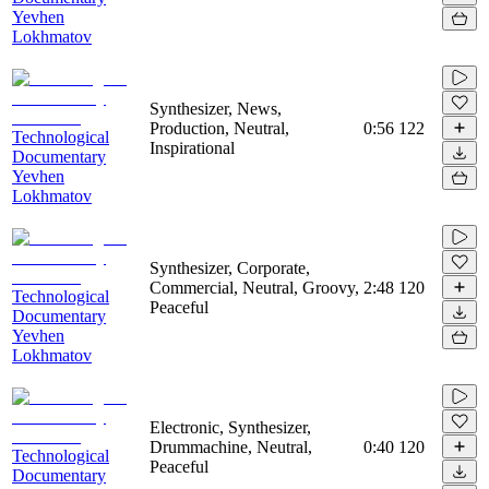
Yevhen
Lokhmatov
Synthesizer, News,
Production, Neutral,
0:56
122
Technological
Inspirational
Documentary
Yevhen
Lokhmatov
Synthesizer, Corporate,
Commercial, Neutral, Groovy,
2:48
120
Technological
Peaceful
Documentary
Yevhen
Lokhmatov
Electronic, Synthesizer,
Drummachine, Neutral,
0:40
120
Technological
Peaceful
Documentary