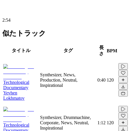
2:54
似たトラック
長
タイトル
タグ
BPM
さ
Synthesizer, News,
Production, Neutral,
0:40
120
Technological
Inspirational
Documentary
Yevhen
Lokhmatov
Synthesizer, Drummachine,
Corporate, News, Neutral,
1:12
120
Technological
Inspirational
Documentary