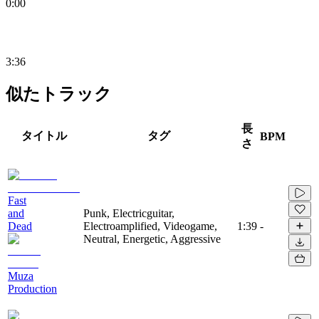
0:00
3:36
似たトラック
長
タイトル
タグ
BPM
さ
Fast
and
Punk, Electricguitar,
Dead
Electroamplified, Videogame,
1:39
-
Neutral, Energetic, Aggressive
Muza
Production