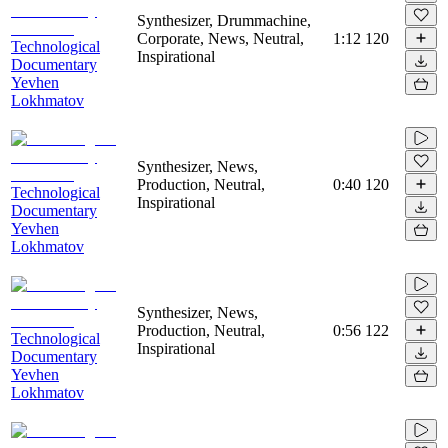
Synthesizer, Drummachine,
Corporate, News, Neutral,
1:12
120
Technological
Inspirational
Documentary
Yevhen
Lokhmatov
Synthesizer, News,
Production, Neutral,
0:40
120
Technological
Inspirational
Documentary
Yevhen
Lokhmatov
Synthesizer, News,
Production, Neutral,
0:56
122
Technological
Inspirational
Documentary
Yevhen
Lokhmatov