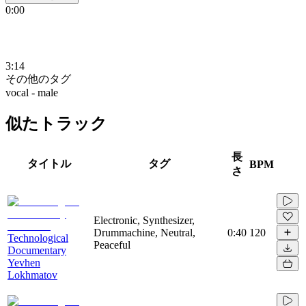
0:00
3:14
その他のタグ
vocal - male
似たトラック
長
タイトル
タグ
BPM
さ
Electronic, Synthesizer,
Drummachine, Neutral,
0:40
120
Technological
Peaceful
Documentary
Yevhen
Lokhmatov