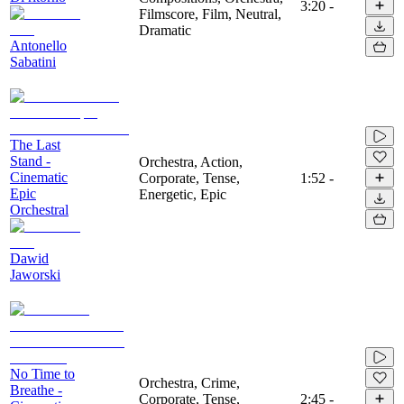
3:20
-
Filmscore, Film, Neutral,
Dramatic
Antonello
Sabatini
The Last
Stand -
Orchestra, Action,
Cinematic
Corporate, Tense,
1:52
-
Epic
Energetic, Epic
Orchestral
Dawid
Jaworski
No Time to
Orchestra, Crime,
Breathe -
Corporate, Tense,
2:45
-