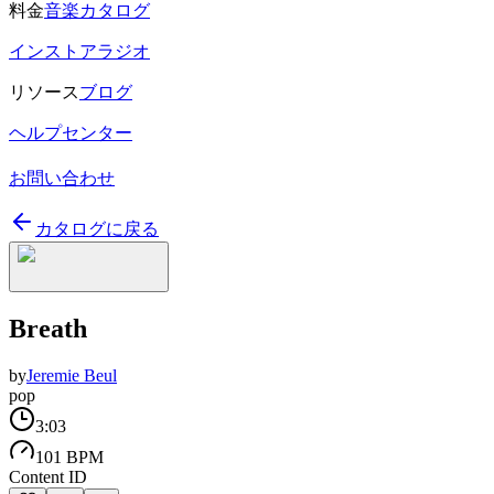
料金
音楽カタログ
インストアラジオ
リソース
ブログ
ヘルプセンター
お問い合わせ
カタログに戻る
Breath
by
Jeremie Beul
pop
3:03
101 BPM
Content ID