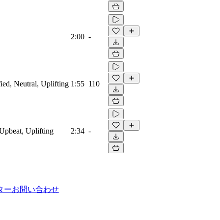
2:00
-
ied, Neutral, Uplifting
1:55
110
Upbeat, Uplifting
2:34
-
ター
お問い合わせ