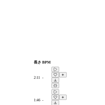
長さ
BPM
2:11
-
1:46
-