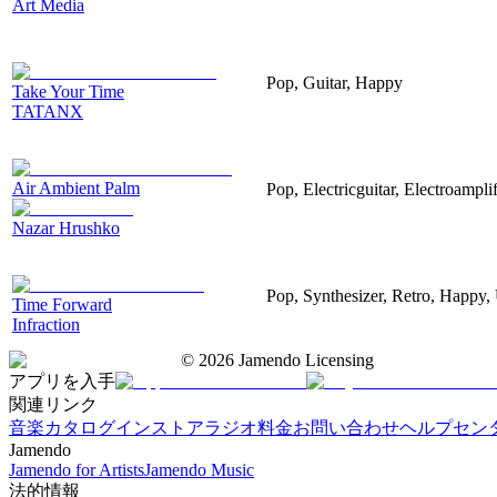
Art Media
Pop, Guitar, Happy
Take Your Time
TATANX
Air Ambient Palm
Pop, Electricguitar, Electroamplif
Nazar Hrushko
Pop, Synthesizer, Retro, Happy, 
Time Forward
Infraction
©
2026
Jamendo Licensing
アプリを入手
関連リンク
音楽カタログ
インストアラジオ
料金
お問い合わせ
ヘルプセン
Jamendo
Jamendo for Artists
Jamendo Music
法的情報