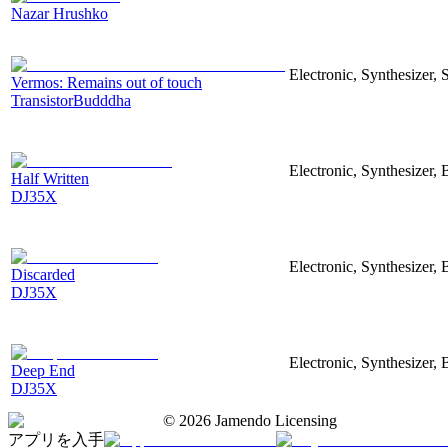
Nazar Hrushko
Electronic, Synthesizer, 
Vermos: Remains out of touch
TransistorBudddha
Electronic, Synthesizer, 
Half Written
DJ35X
Electronic, Synthesizer, 
Discarded
DJ35X
Electronic, Synthesizer, 
Deep End
DJ35X
©
2026
Jamendo Licensing
アプリを入手