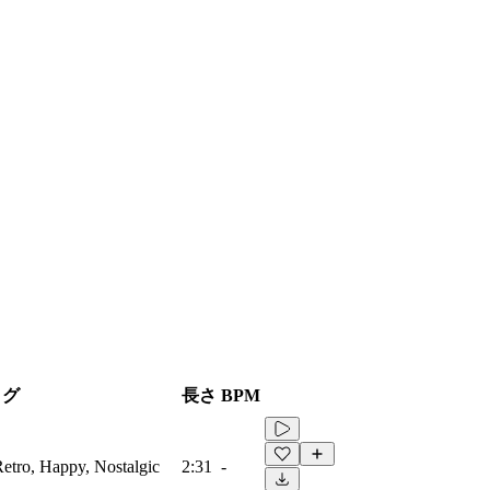
タグ
長さ
BPM
Retro, Happy, Nostalgic
2:31
-