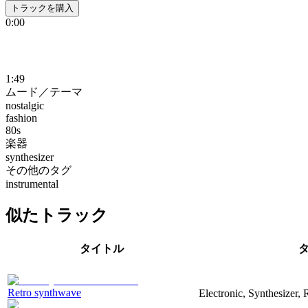
トラックを購入
0:00
1:49
ムード／テーマ
nostalgic
fashion
80s
楽器
synthesizer
その他のタグ
instrumental
似たトラック
タイトル
Retro synthwave
Electronic, Synthesizer, 