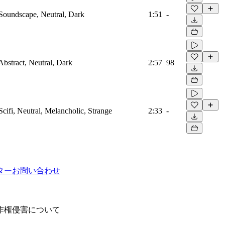
 Soundscape, Neutral, Dark
1:51
-
Abstract, Neutral, Dark
2:57
98
Scifi, Neutral, Melancholic, Strange
2:33
-
ター
お問い合わせ
作権侵害について