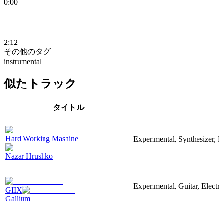
0:00
2:12
その他のタグ
instrumental
似たトラック
タイトル
Hard Working Mashine
Experimental, Synthesizer, 
Nazar Hrushko
Experimental, Guitar, Elec
GIIX
Gallium