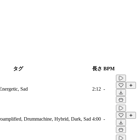
タグ
長さ
BPM
Energetic, Sad
2:12
-
troamplified, Drummachine, Hybrid, Dark, Sad
4:00
-