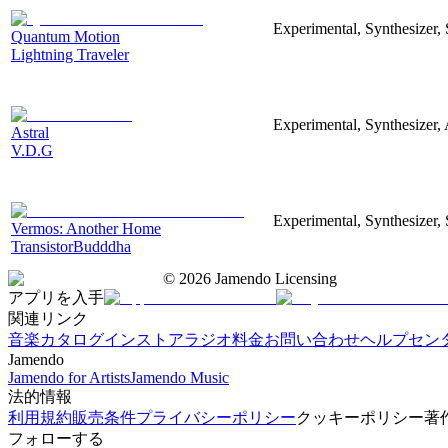
Experimental, Synthesizer,
Quantum Motion
Lightning Traveler
Experimental, Synthesizer, 
Astral
V.D.G
Experimental, Synthesizer, 
Vermos: Another Home
TransistorBudddha
©
2026
Jamendo Licensing
アプリを入手
関連リンク
音楽カタログ
インストアラジオ
料金
お問い合わせ
ヘルプセン
Jamendo
Jamendo for Artists
Jamendo Music
法的情報
利用規約
販売条件
プライバシーポリシー
クッキーポリシー
著
フォローする