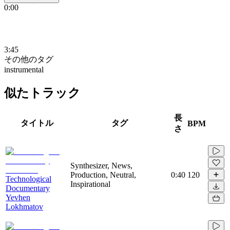
0:00
3:45
その他のタグ
instrumental
似たトラック
長
タイトル
タグ
BPM
さ
Synthesizer, News,
Production, Neutral,
0:40
120
Technological
Inspirational
Documentary
Yevhen
Lokhmatov