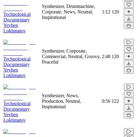
Synthesizer, Drummachine,
Corporate, News, Neutral,
1:12
120
Technological
Inspirational
Documentary
Yevhen
Lokhmatov
Synthesizer, Corporate,
Commercial, Neutral, Groovy,
2:48
120
Technological
Peaceful
Documentary
Yevhen
Lokhmatov
Synthesizer, News,
Production, Neutral,
0:56
122
Technological
Inspirational
Documentary
Yevhen
Lokhmatov