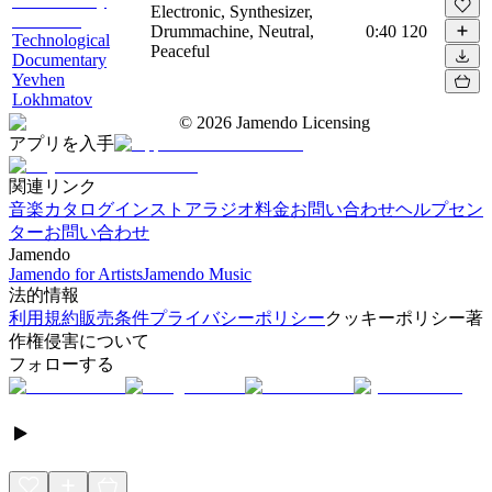
Electronic, Synthesizer,
Drummachine, Neutral,
0:40
120
Technological
Peaceful
Documentary
Yevhen
Lokhmatov
©
2026
Jamendo Licensing
アプリを入手
関連リンク
音楽カタログ
インストアラジオ
料金
お問い合わせ
ヘルプセン
ター
お問い合わせ
Jamendo
Jamendo for Artists
Jamendo Music
法的情報
利用規約
販売条件
プライバシーポリシー
クッキーポリシー
著
作権侵害について
フォローする