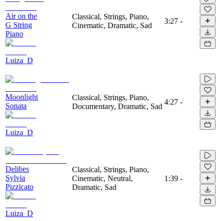
Air on the
Classical, Strings, Piano,
3:27
-
G String
Cinematic, Dramatic, Sad
Piano
Luiza_D
Moonlight
Classical, Strings, Piano,
4:27
-
Sonata
Documentary, Dramatic, Sad
Luiza_D
Delibes
Classical, Strings, Piano,
Sylvia
Cinematic, Neutral,
1:39
-
Pizzicato
Dramatic, Sad
Luiza_D