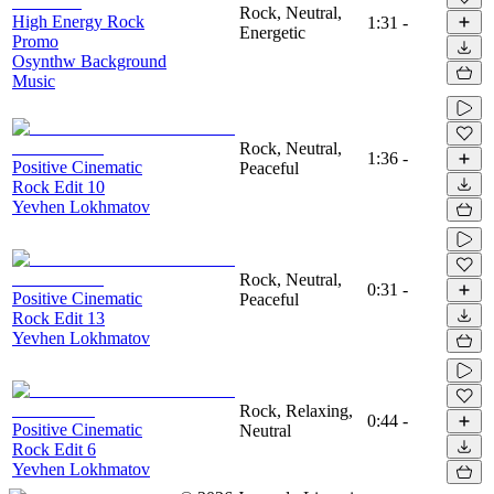
Rock, Neutral,
High Energy Rock
1:31
-
Energetic
Promo
Osynthw Background
Music
Rock, Neutral,
1:36
-
Positive Cinematic
Peaceful
Rock Edit 10
Yevhen Lokhmatov
Rock, Neutral,
0:31
-
Positive Cinematic
Peaceful
Rock Edit 13
Yevhen Lokhmatov
Rock, Relaxing,
0:44
-
Positive Cinematic
Neutral
Rock Edit 6
Yevhen Lokhmatov