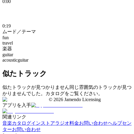
0:00
0:19
ムード／テーマ
fun
travel
楽器
guitar
acousticguitar
似たトラック
似たトラックが見つかりません
同じ雰囲気のトラックが見つ
かりませんでした。カタログをご覧ください。
©
2026
Jamendo Licensing
アプリを入手
関連リンク
音楽カタログ
インストアラジオ
料金
お問い合わせ
ヘルプセン
ター
お問い合わせ