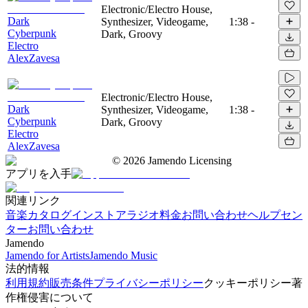
Electronic/Electro House,
Dark
Synthesizer, Videogame,
1:38
-
Cyberpunk
Dark, Groovy
Electro
AlexZavesa
Electronic/Electro House,
Dark
Synthesizer, Videogame,
1:38
-
Cyberpunk
Dark, Groovy
Electro
AlexZavesa
©
2026
Jamendo Licensing
アプリを入手
関連リンク
音楽カタログ
インストアラジオ
料金
お問い合わせ
ヘルプセン
ター
お問い合わせ
Jamendo
Jamendo for Artists
Jamendo Music
法的情報
利用規約
販売条件
プライバシーポリシー
クッキーポリシー
著
作権侵害について