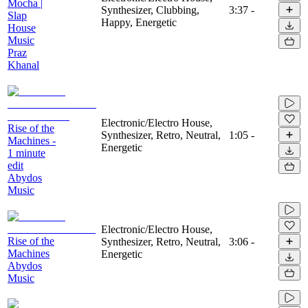
Mocha |
Synthesizer, Clubbing,
3:37
-
Slap
Happy, Energetic
House
Music
Praz
Khanal
Electronic/Electro House,
Rise of the
Synthesizer, Retro, Neutral,
1:05
-
Machines -
Energetic
1 minute
edit
Abydos
Music
Electronic/Electro House,
Rise of the
Synthesizer, Retro, Neutral,
3:06
-
Machines
Energetic
Abydos
Music