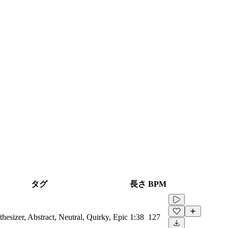
タグ
長さ
BPM
thesizer, Abstract, Neutral, Quirky, Epic
1:38
127