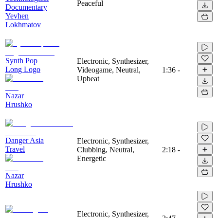
Peaceful
Documentary
Yevhen
Lokhmatov
Synth Pop
Electronic, Synthesizer,
Long Logo
Videogame, Neutral,
1:36
-
Upbeat
Nazar
Hrushko
Danger Asia
Electronic, Synthesizer,
Travel
Clubbing, Neutral,
2:18
-
Energetic
Nazar
Hrushko
Electronic, Synthesizer,