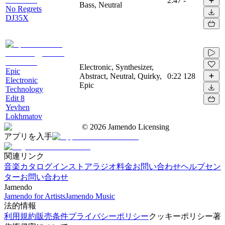
2:47
-
Bass, Neutral
No Regrets
DJ35X
Electronic, Synthesizer,
Epic
Abstract, Neutral, Quirky,
0:22
128
Electronic
Epic
Technology
Edit 8
Yevhen
Lokhmatov
©
2026
Jamendo Licensing
アプリを入手
関連リンク
音楽カタログ
インストアラジオ
料金
お問い合わせ
ヘルプセン
ター
お問い合わせ
Jamendo
Jamendo for Artists
Jamendo Music
法的情報
利用規約
販売条件
プライバシーポリシー
クッキーポリシー
著