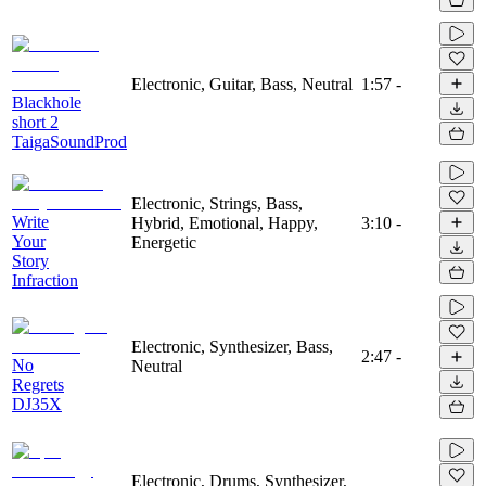
Electronic, Guitar, Bass, Neutral
1:57
-
Blackhole
short 2
TaigaSoundProd
Electronic, Strings, Bass,
Write
Hybrid, Emotional, Happy,
3:10
-
Your
Energetic
Story
Infraction
Electronic, Synthesizer, Bass,
2:47
-
No
Neutral
Regrets
DJ35X
Electronic, Drums, Synthesizer,