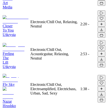
Art
Media
Electronic/Chill Out, Relaxing,
2:20
-
Closer
Neutral
To You
Utkrysta
Electronic/Chill Out,
Feeling
Acousticguitar, Relaxing,
2:53
-
The
Neutral
Lift
Utkrysta
Fly Sky
Electronic/Chill Out,
Electroamplified, Electricbass,
1:38
-
Urban, Sad, Sexy
Nazar
Hrushko