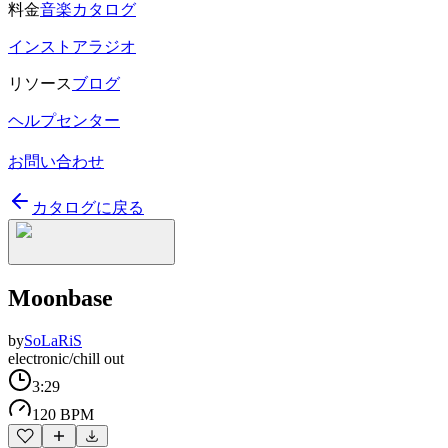
料金
音楽カタログ
インストアラジオ
リソース
ブログ
ヘルプセンター
お問い合わせ
カタログに戻る
Moonbase
by
SoLaRiS
electronic/chill out
3:29
120 BPM