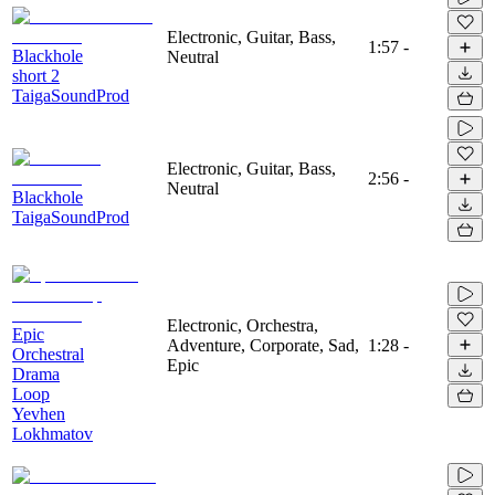
Electronic, Guitar, Bass,
1:57
-
Blackhole
Neutral
short 2
TaigaSoundProd
Electronic, Guitar, Bass,
2:56
-
Neutral
Blackhole
TaigaSoundProd
Electronic, Orchestra,
Epic
Adventure, Corporate, Sad,
1:28
-
Orchestral
Epic
Drama
Loop
Yevhen
Lokhmatov