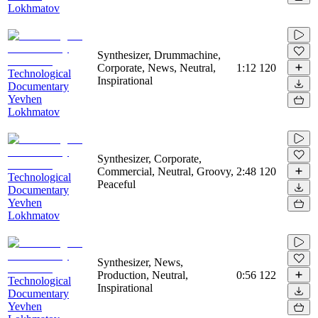
Lokhmatov
Synthesizer, Drummachine,
Corporate, News, Neutral,
1:12
120
Technological
Inspirational
Documentary
Yevhen
Lokhmatov
Synthesizer, Corporate,
Commercial, Neutral, Groovy,
2:48
120
Technological
Peaceful
Documentary
Yevhen
Lokhmatov
Synthesizer, News,
Production, Neutral,
0:56
122
Technological
Inspirational
Documentary
Yevhen