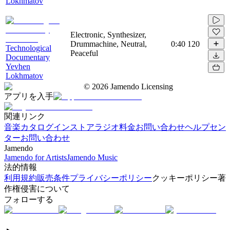
Lokhmatov
Electronic, Synthesizer,
Drummachine, Neutral,
0:40
120
Technological
Peaceful
Documentary
Yevhen
Lokhmatov
©
2026
Jamendo Licensing
アプリを入手
関連リンク
音楽カタログ
インストアラジオ
料金
お問い合わせ
ヘルプセン
ター
お問い合わせ
Jamendo
Jamendo for Artists
Jamendo Music
法的情報
利用規約
販売条件
プライバシーポリシー
クッキーポリシー
著
作権侵害について
フォローする