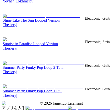
Yevhen Lokhmatov
Electronic, Guit
Shine Like The Sun Looped Version
Thesieryj
Electronic, Stri
Sunrise in Paradise Looped Version
Thesieryj
Electronic, Guit
Summer Party Funky Pop Loop 2 Tutti
Thesieryj
Electronic, Guit
Summer Party Funky Pop Loop 1 Full
Thesieryj
©
2026
Jamendo Licensing
アプリを入手