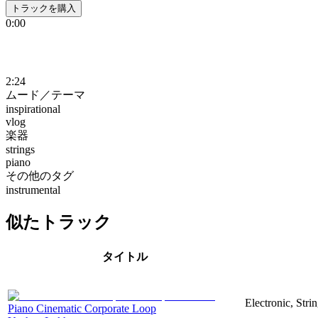
トラックを購入
0:00
2:24
ムード／テーマ
inspirational
vlog
楽器
strings
piano
その他のタグ
instrumental
似たトラック
タイトル
Electronic, Stri
Piano Cinematic Corporate Loop