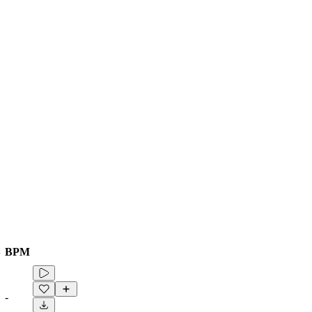
さ
BPM
-