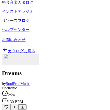
料金
音楽カタログ
インストアラジオ
リソース
ブログ
ヘルプセンター
お問い合わせ
カタログに戻る
Dreams
by
SoulProdMusic
electronic
2:24
130 BPM