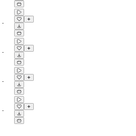
-
-
-
-