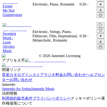
Electronic, Piano, Romantic
0:26
-
Forget
Me Not
Grumpynora
Electronic, Strings, Piano,
Sweetest
Filmscore, Film, Inspirational,
0:38
-
Word -
Melancholic, Romantic
Loop
Abydos
Music
©
2026
Jamendo Licensing
アプリを入手
関連リンク
音楽カタログ
インストアラジオ
料金
お問い合わせ
ヘルプセン
ター
お問い合わせ
Jamendo
Jamendo for Artists
Jamendo Music
法的情報
利用規約
販売条件
プライバシーポリシー
クッキーポリシー
著
作権侵害について