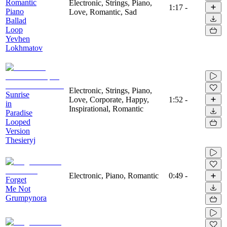
Romantic
Electronic, Strings, Piano,
1:17
-
Piano
Love, Romantic, Sad
Ballad
Loop
Yevhen
Lokhmatov
Electronic, Strings, Piano,
Sunrise
Love, Corporate, Happy,
1:52
-
in
Inspirational, Romantic
Paradise
Looped
Version
Thesieryj
Electronic, Piano, Romantic
0:49
-
Forget
Me Not
Grumpynora