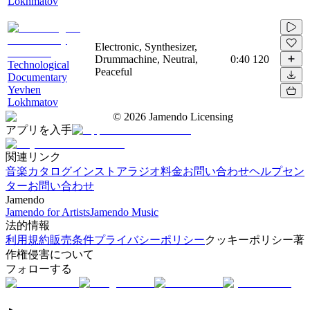
Lokhmatov
Electronic, Synthesizer,
Drummachine, Neutral,
0:40
120
Technological
Peaceful
Documentary
Yevhen
Lokhmatov
©
2026
Jamendo Licensing
アプリを入手
関連リンク
音楽カタログ
インストアラジオ
料金
お問い合わせ
ヘルプセン
ター
お問い合わせ
Jamendo
Jamendo for Artists
Jamendo Music
法的情報
利用規約
販売条件
プライバシーポリシー
クッキーポリシー
著
作権侵害について
フォローする