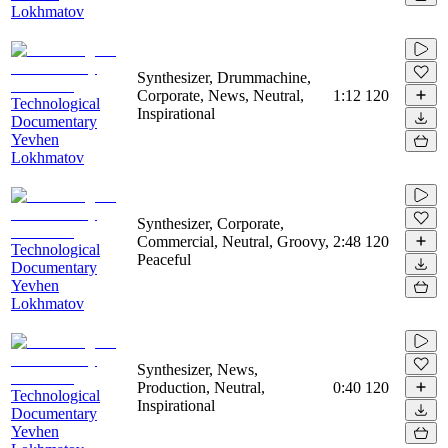
Lokhmatov
Synthesizer, Drummachine,
Corporate, News, Neutral,
1:12
120
Technological
Inspirational
Documentary
Yevhen
Lokhmatov
Synthesizer, Corporate,
Commercial, Neutral, Groovy,
2:48
120
Technological
Peaceful
Documentary
Yevhen
Lokhmatov
Synthesizer, News,
Production, Neutral,
0:40
120
Technological
Inspirational
Documentary
Yevhen