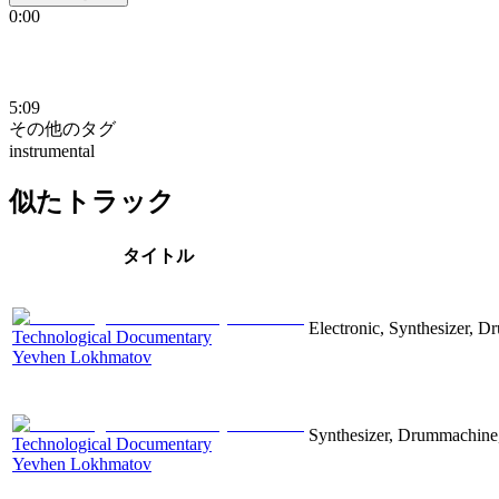
0:00
5:09
その他のタグ
instrumental
似たトラック
タイトル
Electronic, Synthesizer, D
Technological Documentary
Yevhen Lokhmatov
Synthesizer, Drummachine, 
Technological Documentary
Yevhen Lokhmatov