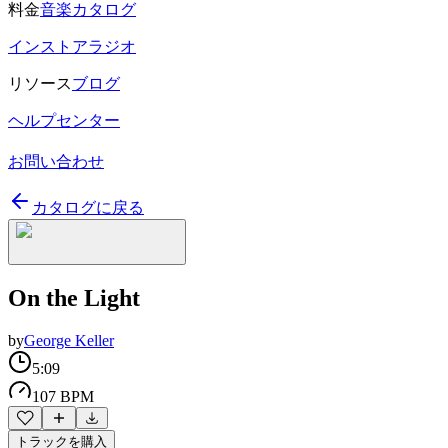
料金
音楽カタログ
インストアラジオ
リソース
ブログ
ヘルプセンター
お問い合わせ
カタログに戻る
On the Light
by
George Keller
5:09
107 BPM
トラックを購入