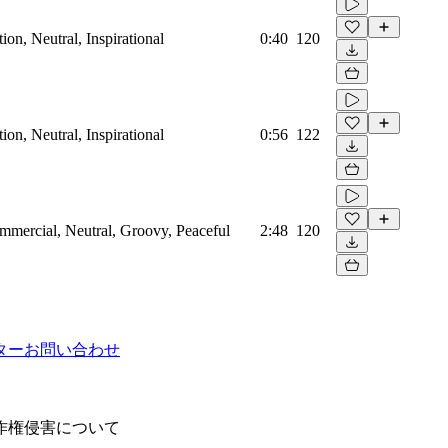
on, Neutral, Inspirational
0:40
120
on, Neutral, Inspirational
0:56
122
mmercial, Neutral, Groovy, Peaceful
2:48
120
ター
お問い合わせ
作権侵害について