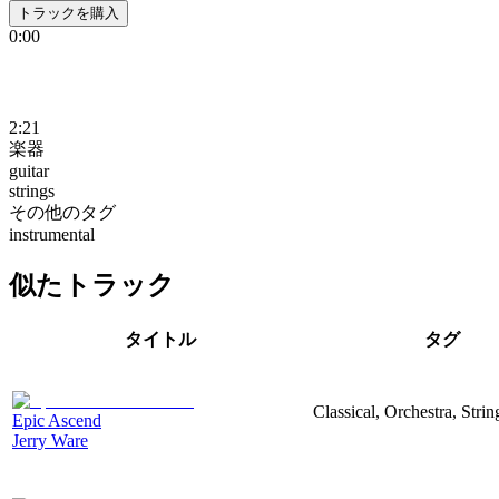
トラックを購入
0:00
2:21
楽器
guitar
strings
その他のタグ
instrumental
似たトラック
タイトル
タグ
Classical, Orchestra, Strin
Epic Ascend
Jerry Ware