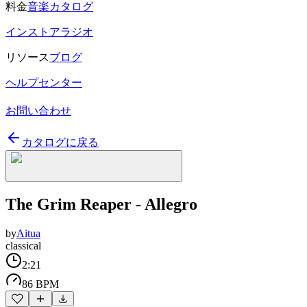
料金
音楽カタログ
インストアラジオ
リソース
ブログ
ヘルプセンター
お問い合わせ
カタログに戻る
The Grim Reaper - Allegro
by
Aitua
classical
2:21
86 BPM