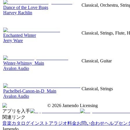
Classical, Orchestra, Strin
Dance of the Love Bugs
Harvey Rachlin
Classical, Strings, Flute,
Enchanted Winter
Jerry Ware
Classical, Guitar
Winter-Whimsy_Main
Avalon Audio
Classical, Strings
Pachelbel-Canon-in-D_Main
Avalon Audio
©
2026
Jamendo Licensing
アプリを入手
関連リンク
音楽カタログ
インストアラジオ
料金
お問い合わせ
ヘルプセン
Jamendo