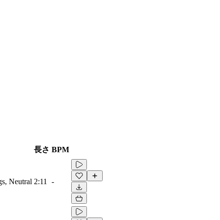
長さ
BPM
gs, Neutral
2:11
-