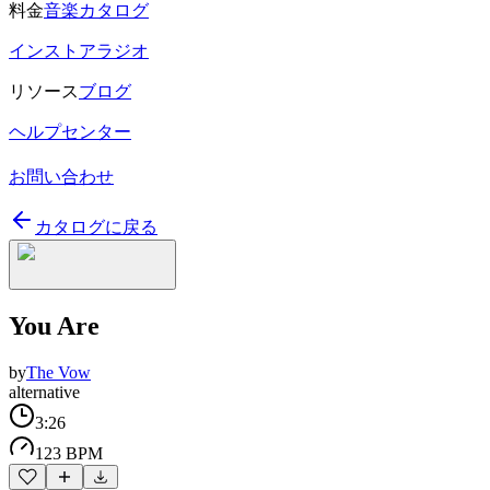
料金
音楽カタログ
インストアラジオ
リソース
ブログ
ヘルプセンター
お問い合わせ
カタログに戻る
You Are
by
The Vow
alternative
3:26
123 BPM