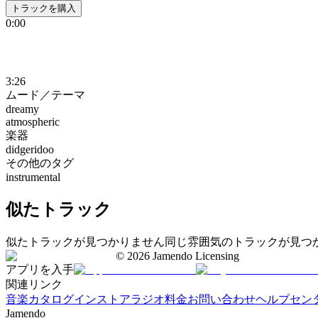
トラックを購入
0:00
3:26
ムード／テーマ
dreamy
atmospheric
楽器
didgeridoo
その他のタグ
instrumental
似たトラック
似たトラックが見つかりません
同じ雰囲気のトラックが見つ
©
2026
Jamendo Licensing
アプリを入手
関連リンク
音楽カタログ
インストアラジオ
料金
お問い合わせ
ヘルプセン
Jamendo