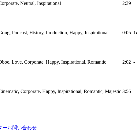
Corporate, Neutral, Inspirational
2:39
-
Gong, Podcast, History, Production, Happy, Inspirational
0:05
1
Oboe, Love, Corporate, Happy, Inspirational, Romantic
2:02
-
Cinematic, Corporate, Happy, Inspirational, Romantic, Majestic
3:56
-
ター
お問い合わせ