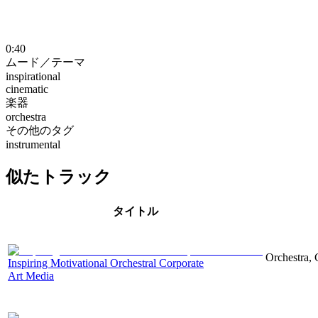
0:40
ムード／テーマ
inspirational
cinematic
楽器
orchestra
その他のタグ
instrumental
似たトラック
タイトル
Orchestra, 
Inspiring Motivational Orchestral Corporate
Art Media