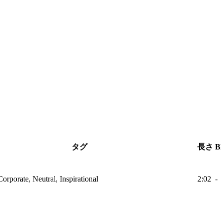
タグ
長さ
B
Corporate, Neutral, Inspirational
2:02
-