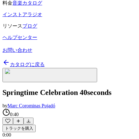
料金
音楽カタログ
インストアラジオ
リソース
ブログ
ヘルプセンター
お問い合わせ
カタログに戻る
Springtime Celebration 40seconds
by
Marc Corominas Pujadó
0:40
トラックを購入
0:00