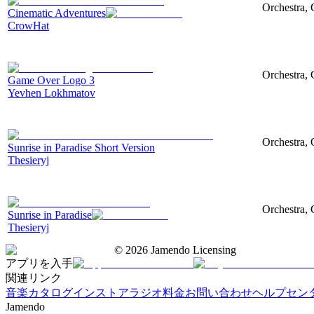
Orchestra, 
Cinematic Adventures
CrowHat
Orchestra, 
Game Over Logo 3
Yevhen Lokhmatov
Orchestra, 
Sunrise in Paradise Short Version
Thesieryj
Orchestra, 
Sunrise in Paradise
Thesieryj
©
2026
Jamendo Licensing
アプリを入手
関連リンク
音楽カタログ
インストアラジオ
料金
お問い合わせ
ヘルプセン
Jamendo