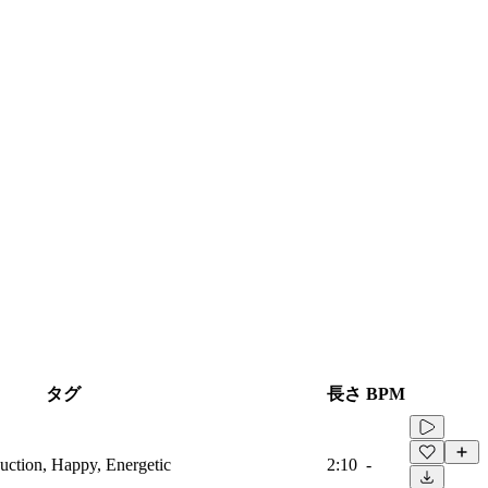
タグ
長さ
BPM
duction, Happy, Energetic
2:10
-