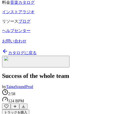
料金
音楽カタログ
インストアラジオ
リソース
ブログ
ヘルプセンター
お問い合わせ
カタログに戻る
Success of the whole team
by
TaigaSoundProd
2:58
124 BPM
トラックを購入