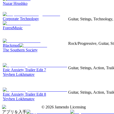
Nazar Hrushko
Corporate Technology
Guitar, Strings, Technology
ForestMusic
Rock/Progressive, Guitar, S
Blackmud
The Southern Society
Guitar, Strings, Action, Trai
Epic Anxiety Trailer Edit 7
Yevhen Lokhmatov
Guitar, Strings, Action, Trai
Epic Anxiety Trailer Edit 8
Yevhen Lokhmatov
©
2026
Jamendo Licensing
アプリを入手