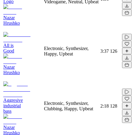
Logo
Videogame, Neutral, Upbeat
Nazar
Hrushko
All is
Electronic, Synthesizer,
Good
3:37
126
Happy, Upbeat
Nazar
Hrushko
Aggresive
Electronic, Synthesizer,
industrial
2:18
128
Clubbing, Happy, Upbeat
bass
Nazar
Hrushko