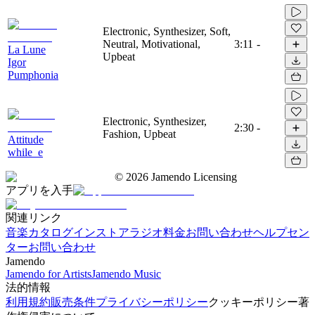
Electronic, Synthesizer, Soft,
Neutral, Motivational,
3:11
-
La Lune
Upbeat
Igor
Pumphonia
Electronic, Synthesizer,
2:30
-
Fashion, Upbeat
Attitude
while_e
©
2026
Jamendo Licensing
アプリを入手
関連リンク
音楽カタログ
インストアラジオ
料金
お問い合わせ
ヘルプセン
ター
お問い合わせ
Jamendo
Jamendo for Artists
Jamendo Music
法的情報
利用規約
販売条件
プライバシーポリシー
クッキーポリシー
著