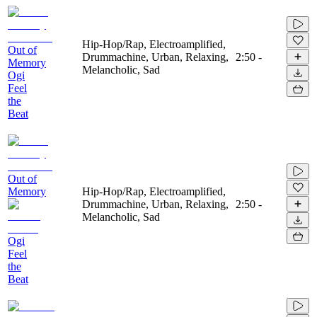
Hip-Hop/Rap, Electroamplified,
Out of
Drummachine, Urban, Relaxing,
2:50
-
Memory
Melancholic, Sad
Ogi
Feel
the
Beat
Out of
Memory
Hip-Hop/Rap, Electroamplified,
Drummachine, Urban, Relaxing,
2:50
-
Melancholic, Sad
Ogi
Feel
the
Beat