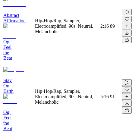
Abstract
Affirmation
Hip-Hop/Rap, Sampler,
Electroamplified, 90s, Neutral,
2:16
89
Melancholic
Ogi
Feel
the
Beat
Stay
On
Earth
Hip-Hop/Rap, Sampler,
Electroamplified, 90s, Neutral,
5:16
91
Melancholic
Ogi
Feel
the
Beat