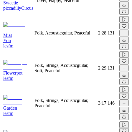
Travel, Happy, Peaceful
Sweetie
piccadillyCircus
Folk, Acousticguitar, Peaceful
2:28
131
Miss
You
lesfm
Folk, Strings, Acousticguitar,
2:29
131
Soft, Peaceful
Flowerpot
lesfm
Folk, Strings, Acousticguitar,
3:17
146
Peaceful
Garden
lesfm