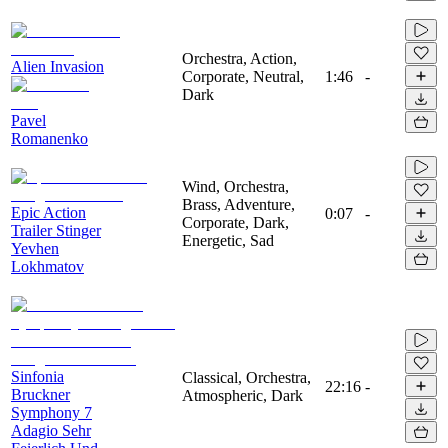
Orchestra, Action,
Alien Invasion
Corporate, Neutral,
1:46
-
Dark
Pavel
Romanenko
Wind, Orchestra,
Brass, Adventure,
Epic Action
0:07
-
Corporate, Dark,
Trailer Stinger
Energetic, Sad
Yevhen
Lokhmatov
Sinfonia
Classical, Orchestra,
22:16
-
Bruckner
Atmospheric, Dark
Symphony 7
Adagio Sehr