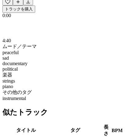
トラックを購入
0:00
4:40
ムード／テーマ
peaceful
sad
documentary
political
楽器
strings
piano
その他のタグ
instrumental
似たトラック
長
タイトル
タグ
BPM
さ