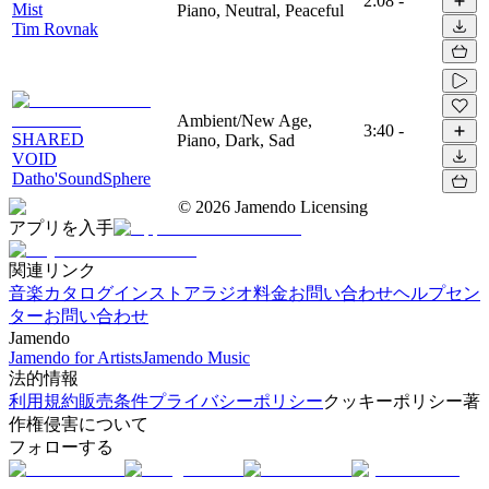
2:08
-
Mist
Piano, Neutral, Peaceful
Tim Rovnak
Ambient/New Age,
3:40
-
SHARED
Piano, Dark, Sad
VOID
Datho'SoundSphere
©
2026
Jamendo Licensing
アプリを入手
関連リンク
音楽カタログ
インストアラジオ
料金
お問い合わせ
ヘルプセン
ター
お問い合わせ
Jamendo
Jamendo for Artists
Jamendo Music
法的情報
利用規約
販売条件
プライバシーポリシー
クッキーポリシー
著
作権侵害について
フォローする