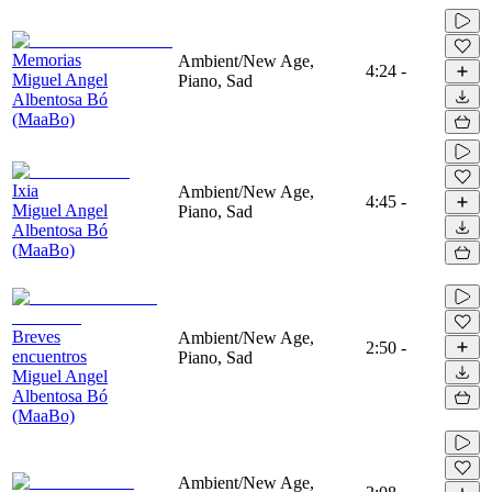
Memorias
Ambient/New Age,
4:24
-
Miguel Angel
Piano, Sad
Albentosa Bó
(MaaBo)
Ixia
Ambient/New Age,
4:45
-
Miguel Angel
Piano, Sad
Albentosa Bó
(MaaBo)
Breves
Ambient/New Age,
2:50
-
encuentros
Piano, Sad
Miguel Angel
Albentosa Bó
(MaaBo)
Ambient/New Age,