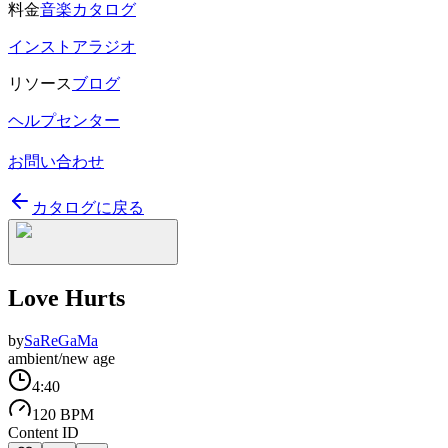
料金
音楽カタログ
インストアラジオ
リソース
ブログ
ヘルプセンター
お問い合わせ
カタログに戻る
Love Hurts
by
SaReGaMa
ambient/new age
4:40
120 BPM
Content ID