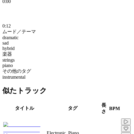
0:00
0:12
ムード／テーマ
dramatic
sad
hybrid
楽器
strings
piano
その他のタグ
instrumental
似たトラック
長
タイトル
タグ
BPM
さ
Electronic, Piano,