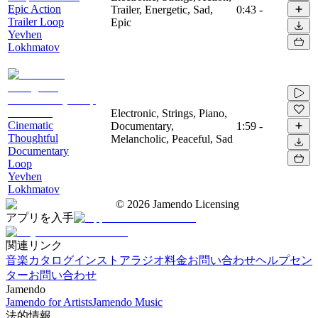
Epic Action
Trailer, Energetic, Sad,
0:43
-
Trailer Loop
Epic
Yevhen
Lokhmatov
Electronic, Strings, Piano,
Cinematic
Documentary,
1:59
-
Thoughtful
Melancholic, Peaceful, Sad
Documentary
Loop
Yevhen
Lokhmatov
©
2026
Jamendo Licensing
アプリを入手
関連リンク
音楽カタログ
インストアラジオ
料金
お問い合わせ
ヘルプセン
ター
お問い合わせ
Jamendo
Jamendo for Artists
Jamendo Music
法的情報