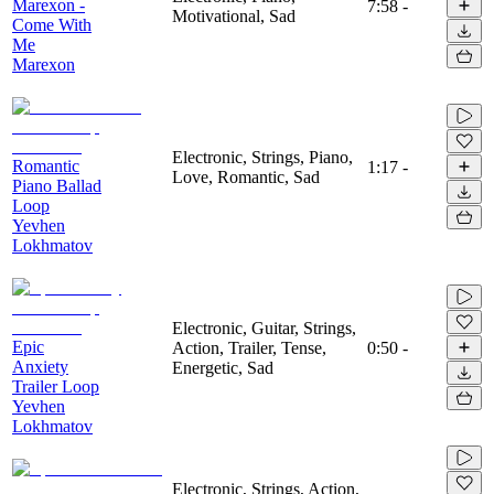
Marexon -
7:58
-
Motivational, Sad
Come With
Me
Marexon
Electronic, Strings, Piano,
Romantic
1:17
-
Love, Romantic, Sad
Piano Ballad
Loop
Yevhen
Lokhmatov
Electronic, Guitar, Strings,
Epic
Action, Trailer, Tense,
0:50
-
Anxiety
Energetic, Sad
Trailer Loop
Yevhen
Lokhmatov
Electronic, Strings, Action,