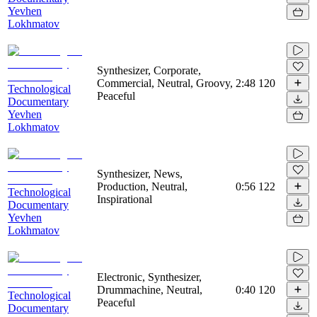
Yevhen
Lokhmatov
Synthesizer, Corporate,
Commercial, Neutral, Groovy,
2:48
120
Technological
Peaceful
Documentary
Yevhen
Lokhmatov
Synthesizer, News,
Production, Neutral,
0:56
122
Technological
Inspirational
Documentary
Yevhen
Lokhmatov
Electronic, Synthesizer,
Drummachine, Neutral,
0:40
120
Technological
Peaceful
Documentary