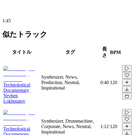
1:45
似たトラック
長
タイトル
タグ
BPM
さ
Synthesizer, News,
Production, Neutral,
0:40
120
Technological
Inspirational
Documentary
Yevhen
Lokhmatov
Synthesizer, Drummachine,
Corporate, News, Neutral,
1:12
120
Technological
Inspirational
Documentary