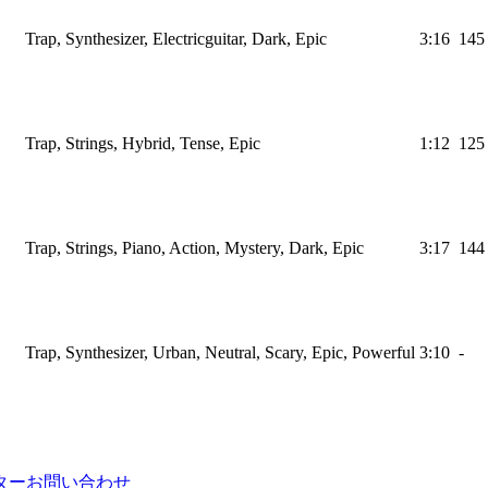
Trap, Synthesizer, Electricguitar, Dark, Epic
3:16
145
Trap, Strings, Hybrid, Tense, Epic
1:12
125
Trap, Strings, Piano, Action, Mystery, Dark, Epic
3:17
144
Trap, Synthesizer, Urban, Neutral, Scary, Epic, Powerful
3:10
-
ター
お問い合わせ