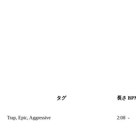
タグ
長さ
BP
Trap, Epic, Aggressive
2:08
-