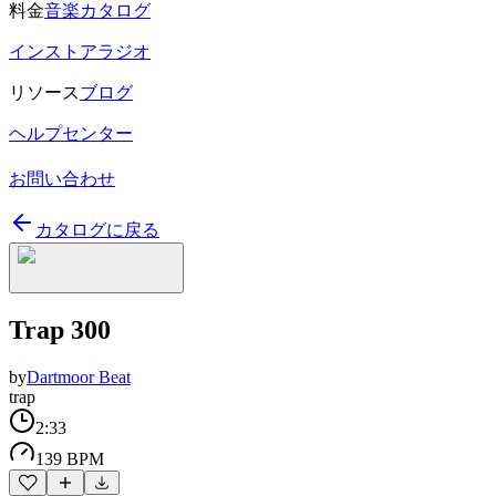
料金
音楽カタログ
インストアラジオ
リソース
ブログ
ヘルプセンター
お問い合わせ
カタログに戻る
Trap 300
by
Dartmoor Beat
trap
2:33
139 BPM