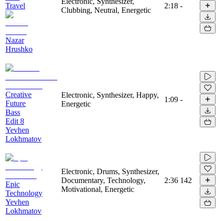
Electronic, Synthesizer,
Travel
2:18
-
Clubbing, Neutral, Energetic
Nazar
Hrushko
Creative
Electronic, Synthesizer, Happy,
1:09
-
Future
Energetic
Bass
Edit 8
Yevhen
Lokhmatov
Electronic, Drums, Synthesizer,
Documentary, Technology,
2:36
142
Epic
Motivational, Energetic
Technology
Yevhen
Lokhmatov