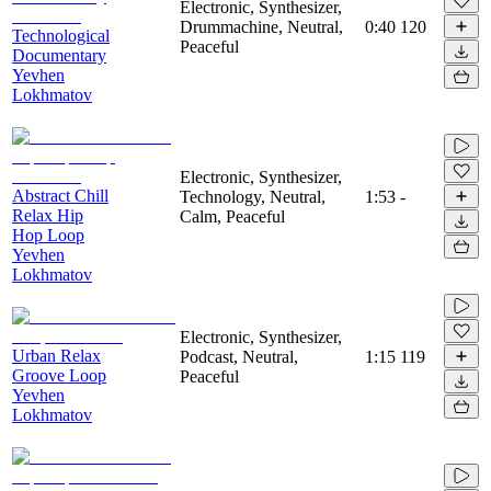
Electronic, Synthesizer,
Drummachine, Neutral,
0:40
120
Technological
Peaceful
Documentary
Yevhen
Lokhmatov
Electronic, Synthesizer,
Abstract Chill
Technology, Neutral,
1:53
-
Relax Hip
Calm, Peaceful
Hop Loop
Yevhen
Lokhmatov
Electronic, Synthesizer,
Urban Relax
Podcast, Neutral,
1:15
119
Groove Loop
Peaceful
Yevhen
Lokhmatov