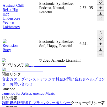
Electronic, Synthesizer,
Abstract Chill
Podcast, Neutral,
2:53
135
Relax Hip
Peaceful
Hop
Underscore
Yevhen
Lokhmatov
Electronic, Synthesizer,
6:24
-
Reclusion
Soft, Happy, Peaceful
Buoy
©
2026
Jamendo Licensing
アプリを入手
関連リンク
音楽カタログ
インストアラジオ
料金
お問い合わせ
ヘルプセン
ター
お問い合わせ
Jamendo
Jamendo for Artists
Jamendo Music
法的情報
利用規約
販売条件
プライバシーポリシー
クッキーポリシー
著