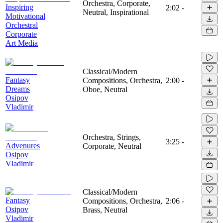
Orchestra, Corporate,
Inspiring
2:02
-
Neutral, Inspirational
Motivational
Orchestral
Corporate
Art Media
Classical/Modern
Fantasy
Compositions, Orchestra,
2:00
-
Dreams
Oboe, Neutral
Osipov
Vladimir
Orchestra, Strings,
3:25
-
Advenures
Corporate, Neutral
Osipov
Vladimir
Classical/Modern
Fantasy
Compositions, Orchestra,
2:06
-
Osipov
Brass, Neutral
Vladimir