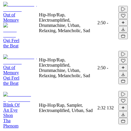
Out of
Hip-Hop/Rap,
Memory
Electroamplified,
2:50
-
Drummachine, Urban,
Relaxing, Melancholic, Sad
Ogi Feel
the Beat
Hip-Hop/Rap,
Electroamplified,
Out of
2:50
-
Drummachine, Urban,
Memory
Relaxing, Melancholic, Sad
Ogi Feel
the Beat
Blink Of
Hip-Hop/Rap, Sampler,
2:32
132
An Eye
Electroamplified, Urban, Sad
Shon
Tha
Phenom