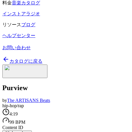
料金
音楽カタログ
インストアラジオ
リソース
ブログ
ヘルプセンター
お問い合わせ
カタログに戻る
Purview
by
The ARTISANS Beats
hip-hop/rap
4:19
99 BPM
Content ID