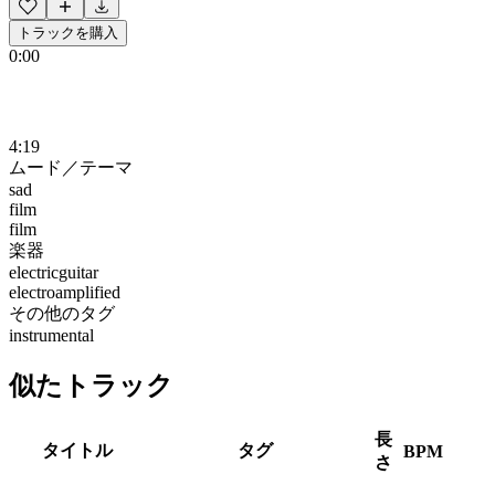
トラックを購入
0:00
4:19
ムード／テーマ
sad
film
film
楽器
electricguitar
electroamplified
その他のタグ
instrumental
似たトラック
長
タイトル
タグ
BPM
さ