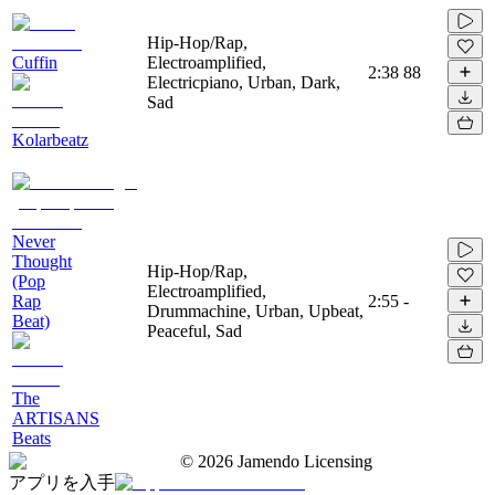
Hip-Hop/Rap,
Cuffin
Electroamplified,
2:38
88
Electricpiano, Urban, Dark,
Sad
Kolarbeatz
Never
Thought
Hip-Hop/Rap,
(Pop
Electroamplified,
Rap
2:55
-
Drummachine, Urban, Upbeat,
Beat)
Peaceful, Sad
The
ARTISANS
Beats
©
2026
Jamendo Licensing
アプリを入手