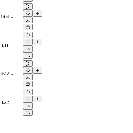
1:04
-
3:11
-
4:42
-
3:22
-