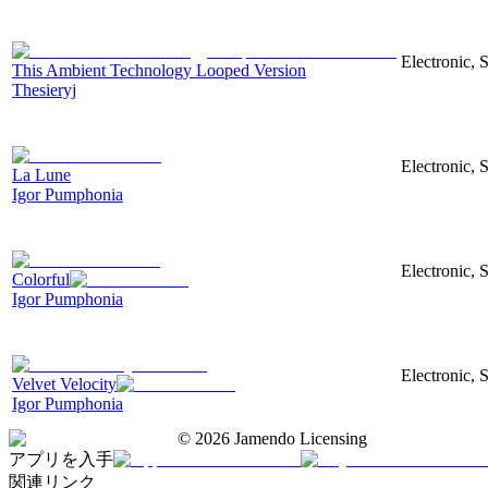
Electronic, 
This Ambient Technology Looped Version
Thesieryj
Electronic, 
La Lune
Igor Pumphonia
Electronic, S
Colorful
Igor Pumphonia
Electronic, 
Velvet Velocity
Igor Pumphonia
©
2026
Jamendo Licensing
アプリを入手
関連リンク