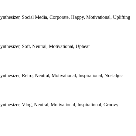
Synthesizer, Social Media, Corporate, Happy, Motivational, Uplifting
Synthesizer, Soft, Neutral, Motivational, Upbeat
ynthesizer, Retro, Neutral, Motivational, Inspirational, Nostalgic
Synthesizer, Vlog, Neutral, Motivational, Inspirational, Groovy