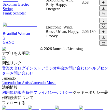
Saxophone, Wind,
3:58
-
Saxoman Electro
Party, Happy,
Swing
Energetic
Frank Schröter
Electronic, Wind,
Brass, Urban, Happy,
2:06
130
Beautiful Woman
Groovy
3
GANO
©
2026
Jamendo Licensing
アプリを入手
関連リンク
音楽カタログ
インストアラジオ
料金
お問い合わせ
ヘルプセン
ター
お問い合わせ
Jamendo
Jamendo for Artists
Jamendo Music
法的情報
利用規約
販売条件
プライバシーポリシー
クッキーポリシー
著
作権侵害について
フォローする