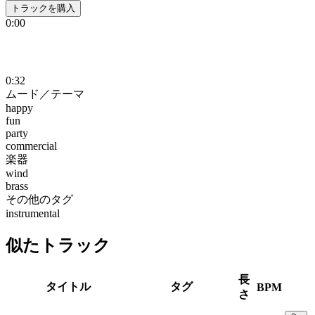
トラックを購入
0:00
0:32
ムード／テーマ
happy
fun
party
commercial
楽器
wind
brass
その他のタグ
instrumental
似たトラック
長
タイトル
タグ
BPM
さ