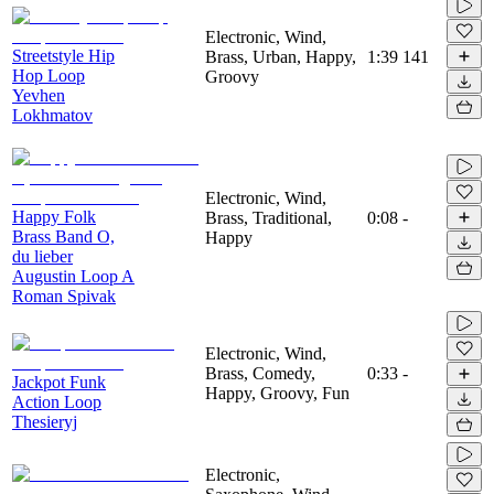
Electronic, Wind,
Streetstyle Hip
Brass, Urban, Happy,
1:39
141
Hop Loop
Groovy
Yevhen
Lokhmatov
Electronic, Wind,
Happy Folk
Brass, Traditional,
0:08
-
Brass Band O,
Happy
du lieber
Augustin Loop A
Roman Spivak
Electronic, Wind,
Brass, Comedy,
0:33
-
Jackpot Funk
Happy, Groovy, Fun
Action Loop
Thesieryj
Electronic,