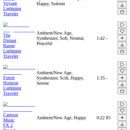
Voyage
Happy, Solemn
Lightning
Traveler
Ambient/New Age,
The
Synthesizer, Soft, Neutral,
1:42
-
Distant
Peaceful
Range
Lightning
Traveler
Ambient/New Age,
Forest
Synthesizer, Scifi, Happy,
1:35
-
Horizon
Serene
Lightning
Traveler
Cartoon
Ambient/New Age, Happy
0:22
85
Music
FX 2